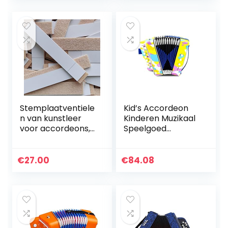
Children’s
beginners
Accordeon…
volwassenen
kleine…
Stemplaatventiele
Kid’s Accordeon
n van kunstleer
Kinderen Muzikaal
voor accordeons,
Speelgoed
100 stuks,
Accordeon
accordion reed
Percussie
valves,
Accordeon
€
27.00
€
84.08
fisarmoniche
Speelgoed Vroege
ventilli per voci
Kindertijd
Ontwikkeling…