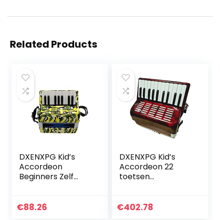
Related Products
DXENXPG Kid’s
DXENXPG Kid’s
Accordeon
Accordeon 22
Beginners Zelf
toetsen
Studie Introductie
Accordeon 8 bas
Muziekinstrument
kinderen
Verlichting
studenten
€
88.26
€
402.78
Accordeon
beginners